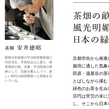
昭和元年創業の宇治田原製茶場三
京都市街から南東
代目当主。半世紀以上に渡り、緑
栽培に適した気象
茶発祥の地、京都・宇治田原の茶
師として、伝統を重んじつつ、新
田原・湯屋谷の茶
しい時代の緑茶開発へと情熱を注
とばしながら揉む
いでいる。
緑色のお茶を生み
宗円は苦労の末に
し、そこから日本