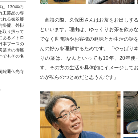
年)。130年の
竹工芸品の専
われる御翠簾
商談の際、久保田さんはお茶をお出しする
内掛簾、外掛
といいます。理由は、ゆっくりお茶を飲み
を取り扱って
にあるメトロ
でなく世間話やお客様の趣味とか生活の話
日本ブースの
んの好みを理解するためです。「やっぱり
美簾堂の御簾
外でもその名
りの簾は、なんといっても10年、20年
す。その方の生活を具体的にイメージして
洞院通仏光寺
のが私らのつとめだと思うんです」
0