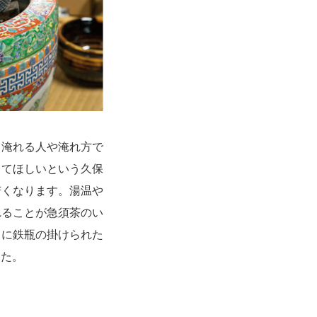
淹れる人や淹れ方で
ってほしいという久保
苦くなります。湯温や
れることが急須茶のい
うに鉄瓶の掛けられた
した。