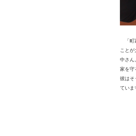
「町家
ことが
中さん
家を守
彼はそ
ていま