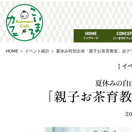
HOME
＞
イベント紹介
＞
夏休み特別企画「親子お茶育教室」@グ
［ イ