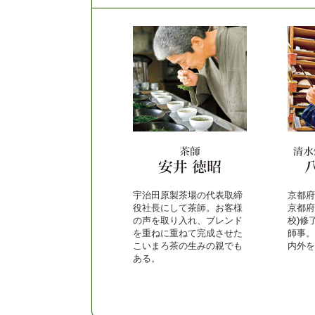
宇治田原製茶場の代表取締
京都府
役社長にして茶師。お客様
京都府
の声を取り入れ、ブレンド
校)修
を重ねに重ねて完成させた
師事。
こいまろ茶の生みの親でも
内外を
ある。