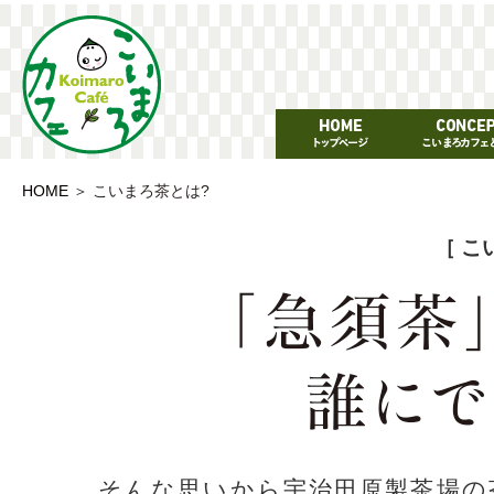
HOME
＞
こいまろ茶とは?
［ こ
そんな思いから宇治田原製茶場の