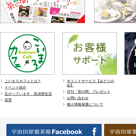
こいまろカフェとは？
ポイントサービス【みどりの
会】
イベント紹介
月刊「茶の間」プレゼント
広がっています、急須茶生活
お問い合わせ
茶育
個人情報保護について